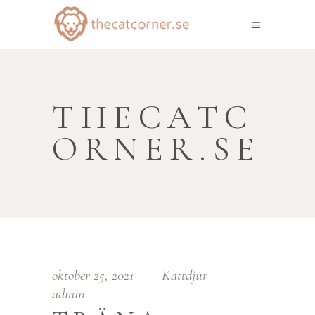
THECATC
ORNER.SE
oktober 25, 2021
Kattdjur
admin